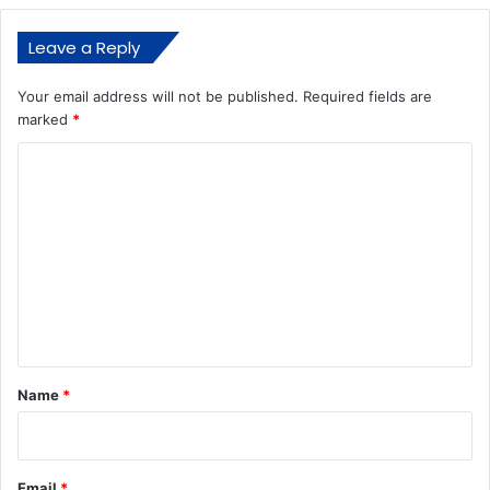
Leave a Reply
Your email address will not be published.
Required fields are
marked
*
C
o
m
m
e
n
t
*
Name
*
Email
*