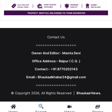
Contact Us
==================
Owner And Editor:- Mamta Devi
Office Address:- Raipur ( C.G. )
Contact:- +91 8770202143
Email:- Bhaukaalkhabar24@gmail.com
==================
© Copyright 2026, All Rights Reserved |
Bhaukaal News.
Facebook
X
LinkedIn
YouTube
Instagram
Telegram
WhatsA
Home
Videos
Stories
Search