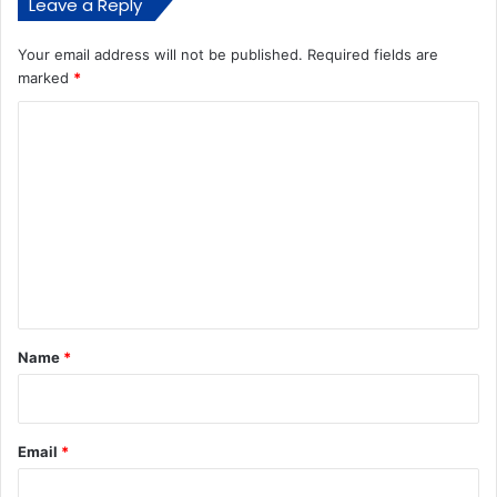
Leave a Reply
Your email address will not be published.
Required fields are
marked
*
C
o
m
m
e
n
t
*
Name
*
Email
*