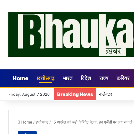
Home
छत्तीसगढ़
भारत
विदेश
राज्य
करियर
Breaking News
कलेक्टर डॉ. गौरव सिं
Friday, August 7 2026
Home
/
छत्तीसगढ़
/
15 अप्रैल को बड़ी कैबिनेट बैठक, इन एजेंडों पर लग सकती ह