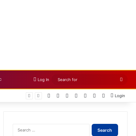
Searc
Log In
for
Facebook
X
LinkedIn
YouTube
Instagram
Telegram
WhatsApp
Login
Search
for: