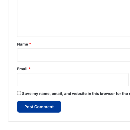
m
e
n
t
*
Name
*
Email
*
Save my name, email, and website in this browser for the