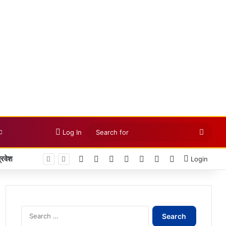
Searc
Log In
for
Facebook
X
LinkedIn
YouTube
Instagram
Telegram
WhatsApp
Login
Search
for: