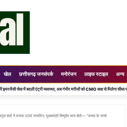
खेल
छत्तीसगढ़ जनसंपर्क
मनोरंजन
लाइफ स्टाइल
अन्य
 स्वास्थ्य भी ज़रूरी, समय पर जांच से संभव है कैंसर का ईलाज – कलेक्टर डॉ. गौरव सिंह
शर्मा ने मनाया 50वां जन्मदिन; मुख्यमंत्री विष्णुदेव साय बोले— “जनता के सच्चे