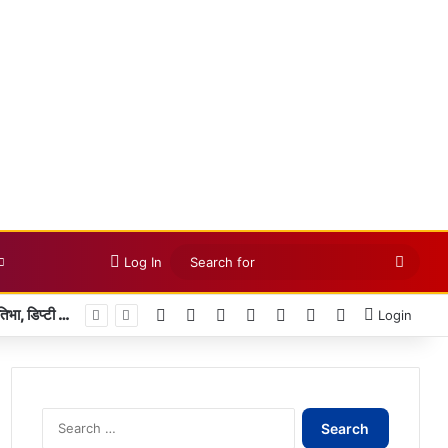
Searc
Log In
for
Facebook
X
LinkedIn
YouTube
Instagram
Telegram
WhatsApp
विश्व स्तनपान सप्ताह के राज्य स्तरीय कार्यक्रम का सफल आयोजन, छत्तीसगढ़ के प्रथम “मातृ दूध कोष (Mother Milk Bank)” की घोषणा
Login
Search
for: