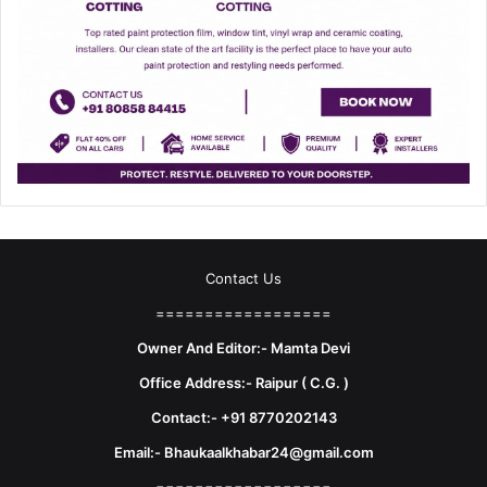
Contact Us
==================
Owner And Editor:- Mamta Devi
Office Address:- Raipur ( C.G. )
Contact:- +91 8770202143
Email:- Bhaukaalkhabar24@gmail.com
==================