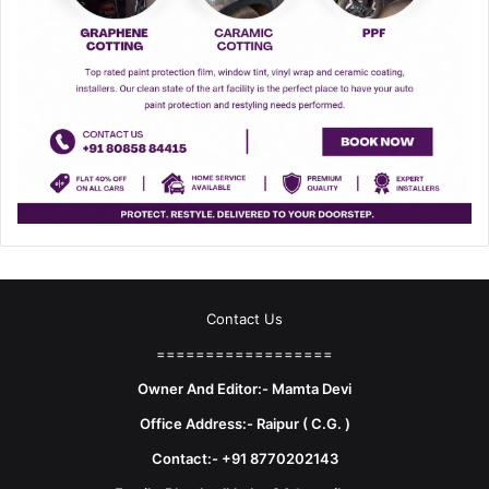
Contact Us
==================
Owner And Editor:- Mamta Devi
Office Address:- Raipur ( C.G. )
Contact:- +91 8770202143