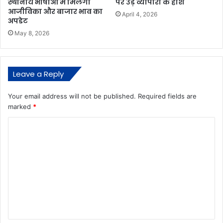
स्थानीय भाषाओं में मिलेगा
पर उड़े व्यापारी के होश
आजीविका और बाजार भाव का
April 4, 2026
अपडेट
May 8, 2026
Leave a Reply
Your email address will not be published.
Required fields are
marked
*
C
o
m
m
e
n
t