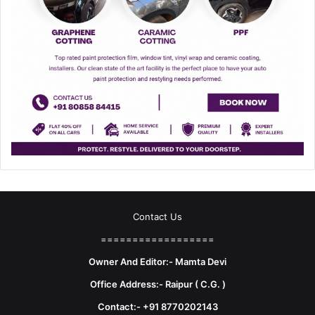
Contact Us
==================
Owner And Editor:- Mamta Devi
Office Address:- Raipur ( C.G. )
Contact:- +91 8770202143