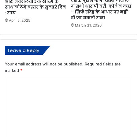
दशक पुराने फर्जी वेतन घोटाले
ओर: नक्सलवाद के खात्मे के
में सभी आरोपी बरी, कोर्ट ने कहा
साथ लौटेंगे बस्तर के सुनहरे दिन
– सिर्फ संदेह के आधार पर नहीं
: साय
दी जा सकती सजा
April 5, 2025
March 31, 2026
Leave a Reply
Your email address will not be published.
Required fields are
marked
*
C
o
m
m
e
n
t