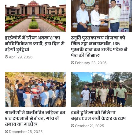
हाईकोर्ट में ग्रीष्म अवकाश का
स्मृति पुस्तकालय योजना को
नोटिफिकेशन जारी, इस दिन से
मिल रहा जनसमर्थन, 135
रहेगी छुट्टियां
पुस्तकें दान कर राजेंद्र पटेल ने
पेश की मिसाल
April 29, 2026
February 23, 2026
ग्रामीणों ने धर्मांतरित महिला का
इको टूरिज्म को मिलेगा
शव दफनाने से रोका, गांव में
बढ़ावा:वन मंत्री केदार कश्यप
तनाव का माहौल
October 21, 2025
December 25, 2025