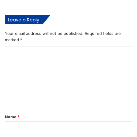
Leave a Reply
Your email address will not be published.
Required fields are
marked
*
C
o
m
m
e
n
t
*
Name
*