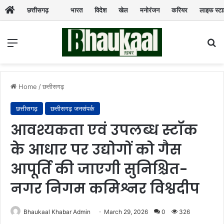
छत्तीसगढ़
भारत
विदेश
खेल
मनोरंजन
करियर
लाइफ स्ट
Menu
Se
Home
/
छत्तीसगढ़
छत्तीसगढ़
छत्तीसगढ़ जनसंपर्क
आवश्यकता एवं उपलब्ध स्टॉक
के आधार पर उद्योगों को गैस
आपूर्ति की जाएगी सुनिश्चित-
नगर निगम कमिश्नर विश्वदीप
Bhaukaal Khabar Admin
March 29, 2026
0
326