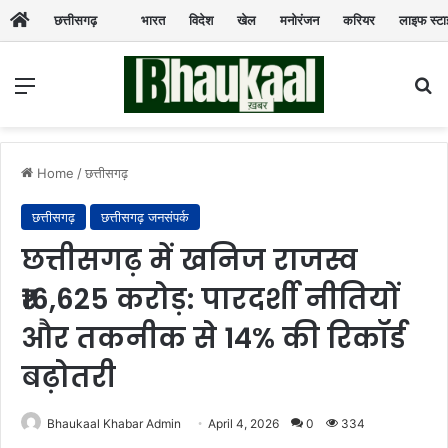
छत्तीसगढ़
भारत
विदेश
खेल
मनोरंजन
करियर
लाइफ स्ट
Menu
Se
Home
/
छत्तीसगढ़
छत्तीसगढ़
छत्तीसगढ़ जनसंपर्क
छत्तीसगढ़ में खनिज राजस्व
₹16,625 करोड़: पारदर्शी नीतियों
और तकनीक से 14% की रिकॉर्ड
बढ़ोतरी
Bhaukaal Khabar Admin
April 4, 2026
0
334