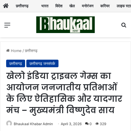
छत्तीसगढ़
भारत
विदेश
खेल
मनोरंजन
करियर
लाइफ स्ट
Menu
Se
Home
/
छत्तीसगढ़
छत्तीसगढ़
छत्तीसगढ़ जनसंपर्क
खेलो इंडिया ट्राइबल गेम्स का
आयोजन जनजातीय प्रतिभाओं
के लिए ऐतिहासिक और यादगार
मंच – मुख्यमंत्री विष्णुदेव साय
Bhaukaal Khabar Admin
April 3, 2026
0
329