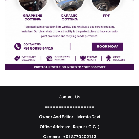
Contact Us
==================
Owner And Editor:- Mamta Devi
Office Address:- Raipur ( C.G. )
Contact:- +91 8770202143