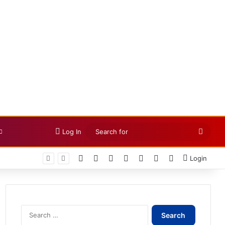
Searc
Log In
for
Facebook
X
LinkedIn
YouTube
Instagram
Telegram
WhatsApp
सांसद संतोष पांडेय ने केंद्रीय मंत्री नितिन गडकरी से की मुलाकात, धवईपानी-सिमगा फोरलेन और खैरागढ़-कवर्धा सड़क चौड़ीकरण की मांग
Login
Search
for: