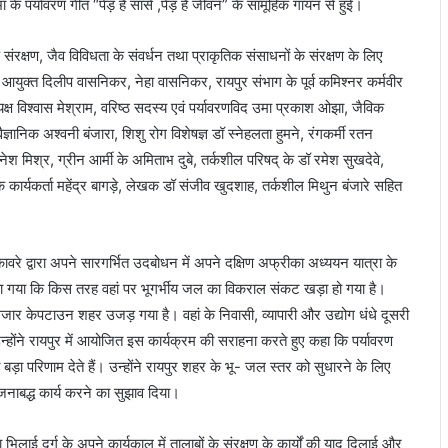
के पर्यावरण गीत “पेड़ हैं सांसे ,पेड़ हैं जीवन” के सामूहिक गायन से हुई।
संरक्षण, जैव विविधता के संवर्धन तथा प्राकृतिक संसाधनों के संरक्षण के लिए
 आयुक्त दिलीप वासनिकर, नेहा वासनिकर, रायपुर संभाग के पूर्व कमिश्नर कर्मवीर
्यक्ष विश्वास मेश्राम, वरिष्ठ सदस्य एवं पर्यावरणविद उमा प्रकाश ओझा, जैविक
वैज्ञानिक अश्वनी बंजारा, शिशु रोग विशेषज्ञ डॉ स्नेहलता हुमने, रंगकर्मी रतन
 दिनेश मिश्र, ग्रीन आर्मी के अमिताभ दुबे, तर्कशील परिषद् के डॉ रमेश सुखदेवे,
कार्यकर्ता महेंद्र बागड़े, लेखक डॉ संजीव खुदशाह, तर्कशील मिथुन बंजारे सहित
 कावरे द्वारा अपने सारगर्भित उदबोधन में अपने दक्षिण अफ्रीका अध्ययन यात्रा के
या गया कि किस तरह वहां पर भूगर्भीय जल का विकराल संकट खड़ा हो गया है।
 केपटाउन शहर उजड़ गया है। वहां के निवासी, व्यापारी और उद्योग धंधे दूसरी
न्होंने रायपुर में आयोजित इस कार्यक्रम की सराहना करते हुए कहा कि पर्यावरण
़ा परिणाम देते हैं। उन्होंने रायपुर शहर के भू- जल स्तर को सुधारने के लिए
नाबद्ध कार्य करने का सुझाव दिया।
भिलाई दुर्ग के अपने कार्यकाल में तालाबों के संरक्षण के कार्यों की याद दिलाई और