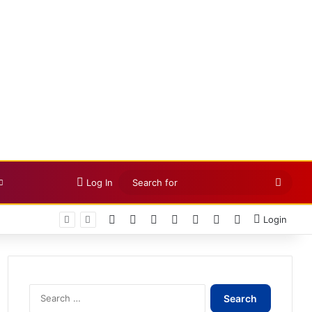
Searc
Log In
for
Facebook
X
LinkedIn
YouTube
Instagram
Telegram
WhatsApp
Login
Search
for: