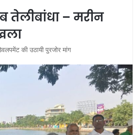
ाब तेलीबांधा – मरीन
ृंखला
 डेवलपमेंट की उठायी पुरजोर मांग