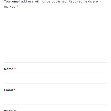
Your email address will not be published.
Required fields are
marked
*
C
o
m
m
e
n
t
*
Name
*
Email
*
Website