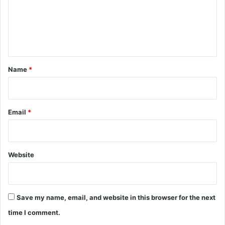
m
e
n
t
*
Name
*
Email
*
Website
Save my name, email, and website in this browser for the next
time I comment.