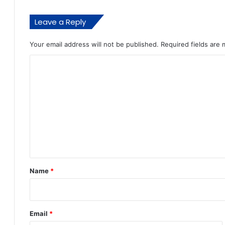
Leave a Reply
Your email address will not be published.
Required fields are
C
o
m
m
e
n
t
*
Name
*
Email
*