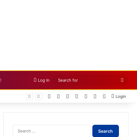
Searc
Log In
for
Facebook
X
LinkedIn
YouTube
Instagram
Telegram
WhatsApp
Login
Search
for: