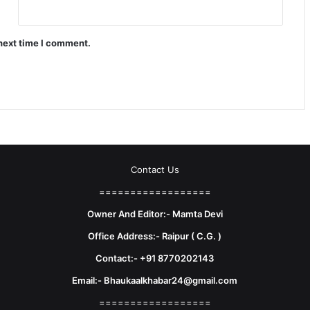
 next time I comment.
Contact Us
==================
Owner And Editor:- Mamta Devi
Office Address:- Raipur ( C.G. )
Contact:- +91 8770202143
Email:- Bhaukaalkhabar24@gmail.com
==================