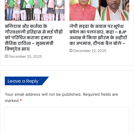
बलिदान और कर्तव्य के
जेपी नड्‌डा के बयान पर भूपेश
गौरवशाली इतिहास से नई पीढ़ी
बघेल का पलटवार, कहा – BJP
को परिचित कराना हमारा
अध्यक्ष ने किया झीरम के शहीदों
नैतिक दायित्व – मुख्यमंत्री
का अपमान, दीपक बैज बोले –
विष्णुदेव साय
December 22, 2025
December 20, 2025
Leave a Reply
Your email address will not be published.
Required fields are
marked
*
C
o
m