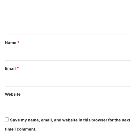
m
e
n
t
*
Name
*
Email
*
Website
Save my name, email, and website in this browser for the next
time I comment.