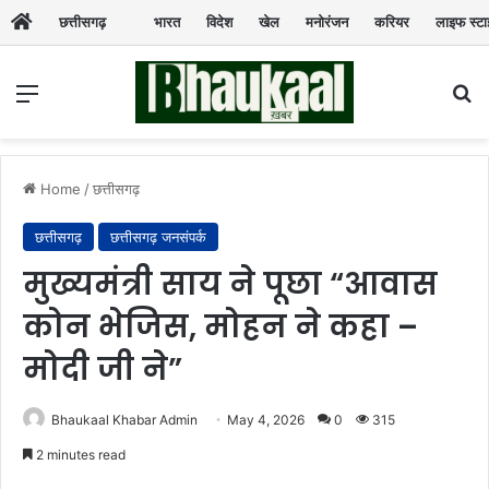
छत्तीसगढ़
भारत
विदेश
खेल
मनोरंजन
करियर
लाइफ स्ट
Menu
Se
Home
/
छत्तीसगढ़
छत्तीसगढ़
छत्तीसगढ़ जनसंपर्क
मुख्यमंत्री साय ने पूछा “आवास
कोन भेजिस, मोहन ने कहा –
मोदी जी ने”
Bhaukaal Khabar Admin
May 4, 2026
0
315
2 minutes read