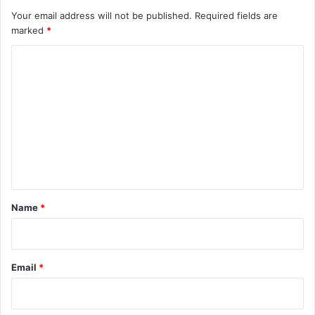
Your email address will not be published.
Required fields are
marked
*
C
o
m
m
e
n
t
*
Name
*
Email
*