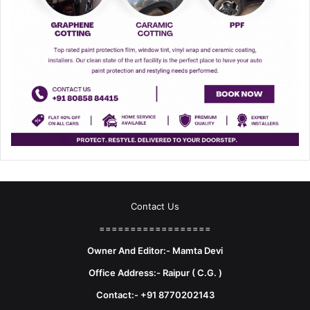
Contact Us
==================
Owner And Editor:- Mamta Devi
Office Address:- Raipur ( C.G. )
Contact:- +91 8770202143