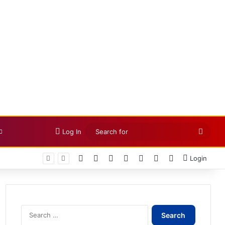
Searc
Log In
for
Facebook
X
LinkedIn
YouTube
Instagram
Telegram
WhatsApp
Login
Search
for: