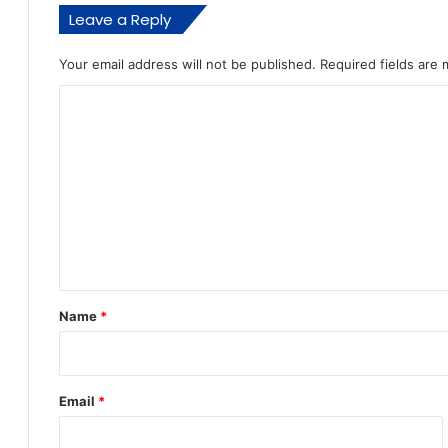
Leave a Reply
Your email address will not be published.
Required fields are
C
o
m
m
e
n
t
*
Name
*
Email
*