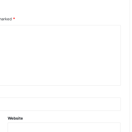
 marked
*
Website