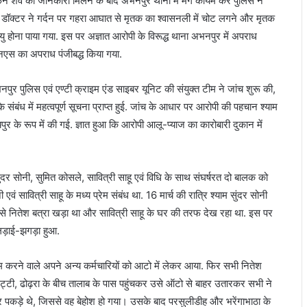
ें दफन शव की जानकारी मिलने के बाद अभनपुर थाना में मर्ग कायम कर पुलिस ने
र डॉक्टर ने गर्दन पर गहरा आघात से मृतक का श्वासनली में चोट लगने और मृतक
यु होना पाया गया. इस पर अज्ञात आरोपी के विरूद्ध थाना अभनपुर में अपराध
एस का अपराध पंजीबद्ध किया गया.
अभनपुर पुलिस एवं एण्टी क्राइम एंड साइबर यूनिट की संयुक्त टीम ने जांच शुरू की,
 के संबंध में महत्वपूर्ण सूचना प्राप्त हुई. जांच के आधार पर आरोपी की पहचान श्याम
ुर के रूप में की गई. ज्ञात हुआ कि आरोपी आलू-प्याज का कारोबारी दुकान में
ंदर सोनी, सुमित कोसले, सावित्री साहू एवं विधि के साथ संघर्षरत दो बालक को
वं सावित्री साहू के मध्य प्रेम संबंध था. 16 मार्च की रात्रि श्याम सुंदर सोनी
र्व से नितेश बत्रा खड़ा था और सावित्री साहू के घर की तरफ देख रहा था. इस पर
च लड़ाई-झगड़ा हुआ.
काम करने वाले अपने अन्य कर्मचारियों को आटो में लेकर आया. फिर सभी नितेश
 खट्टी, ढोढ़रा के बीच तालाब के पास पहुंचकर उसे ऑटो से बाहर उतारकर सभी ने
 पकड़े थे, जिससे वह बेहोश हो गया। उसके बाद परसुलीडीह और भरेंगाभाठा के