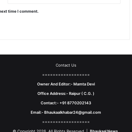
 next time I comment.
Contact Us
==================
Owner And Editor:- Mamta Devi
Office Address:- Raipur ( C.G. )
Contact:- +91 8770202143
Email:- Bhaukaalkhabar24@gmail.com
==================
© Copyright 2026, All Rights Reserved |
Bhaukaal News.