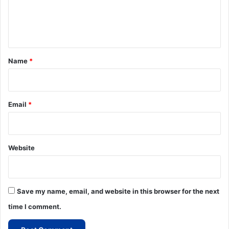
e
n
t
*
Name
*
Email
*
Website
Save my name, email, and website in this browser for the next
time I comment.