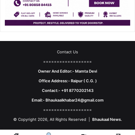
Contact Us
==================
Owner And Editor:- Mamta Devi
Office Address:- Raipur ( C.G. )
Contact:- +91 8770202143
Email:- Bhaukaalkhabar24@gmail.com
==================
© Copyright 2026, All Rights Reserved |
Bhaukaal News.
Facebook
X
LinkedIn
YouTube
Instagram
Telegram
WhatsA