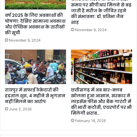
समय पर सीपीआर मिलने से बढ़
जाती है मरीज के जीवित रहने
वर्ष 2025 के लिए अवकाशों की
की संभावना: डॉ. प्रतिभा जैन
घोषणा: देखिए सामान्य अवकाश
शाह
और ऐच्छिक अवकाश के तारीखों
November 9, 2024
की सूची
November 9, 2024
रायपुर में सफाई ठेकेदारों की
छत्तीसगढ़ में अब बार-क्लब
हड़ताल शुरू, 4 महीने से भुगतान
खोलना हुआ आसान, सरकार ने
नहीं मिलने का आरोप
लाइसेंस फीस और बैंक गारंटी में
की भारी कटौती, एयरपोर्ट पर भी
June 3, 2026
मिलेगी शराब…
February 16, 2026