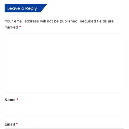
Leave a Reply
Your email address will not be published.
Required fields are
marked
*
C
o
m
m
e
n
t
*
Name
*
Email
*