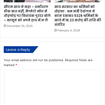
सीएम साय ने कहा – धर्मांतरण
साय सरकार का श्रमिकों को
ठीक बात नहीं, मैग्नेटो मॉल में
तोहफा : श्रम मंत्री देवांगन ने
तोड़फोड़ पर विधायक पुरंदर बोले
बटन दबाकर 9328 श्रमिकों के
– कानून को अपने हाथ में न लें
खाते में 18.23 करोड़ की राशि की
अंतरित
December 25, 2025
February 4, 2026
Leave a Reply
Your email address will not be published.
Required fields are
marked
*
C
o
m
m
e