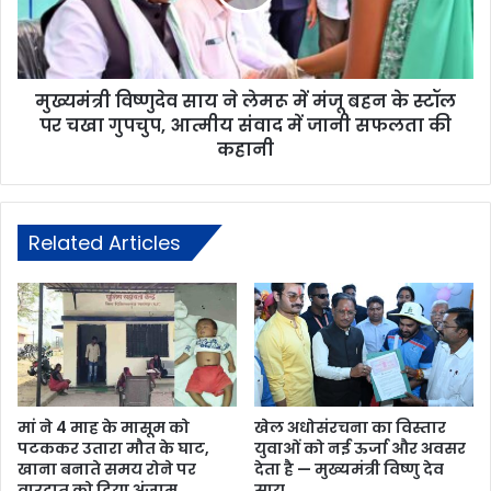
मुख्यमंत्री विष्णुदेव साय ने लेमरू में मंजू बहन के स्टॉल
पर चखा गुपचुप, आत्मीय संवाद में जानी सफलता की
कहानी
Related Articles
मां ने 4 माह के मासूम को
खेल अधोसंरचना का विस्तार
पटककर उतारा मौत के घाट,
युवाओं को नई ऊर्जा और अवसर
खाना बनाते समय रोने पर
देता है — मुख्यमंत्री विष्णु देव
वारदात को दिया अंजाम
साय