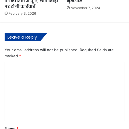
पर की जाए आपूर्ति, लापरवाही
नुकसान
पर होगी कार्रवाई
November 7, 2024
February 3, 2026
Leave a Reply
Your email address will not be published.
Required fields are
marked
*
C
o
m
m
e
n
t
*
Name
*