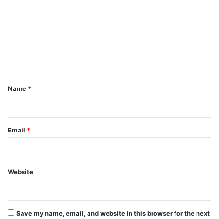
m
m
e
n
t
*
Name
*
Email
*
Website
Save my name, email, and website in this browser for the next