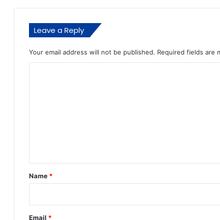
Leave a Reply
Your email address will not be published.
Required fields are
C
o
m
m
e
n
t
*
Name
*
Email
*