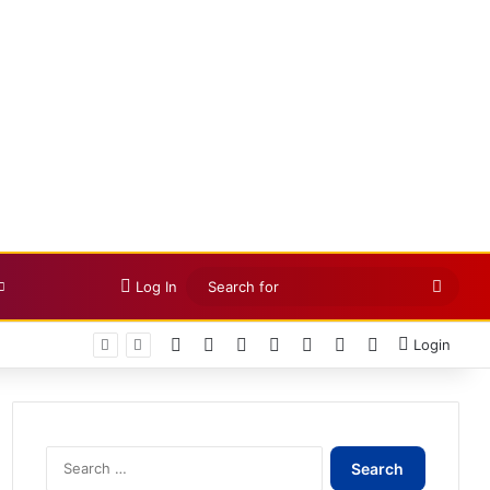
Searc
Log In
for
Facebook
X
LinkedIn
YouTube
Instagram
Telegram
WhatsApp
Login
Search
for: