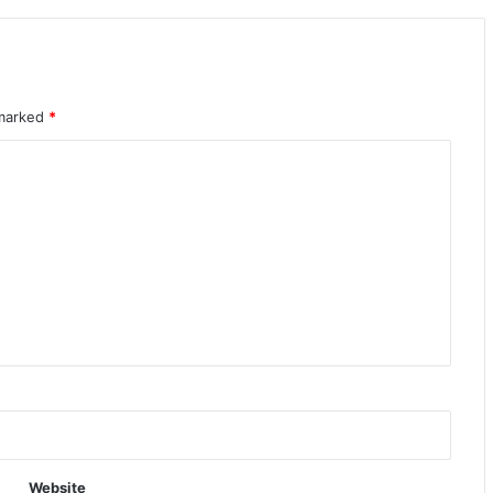
 marked
*
Website