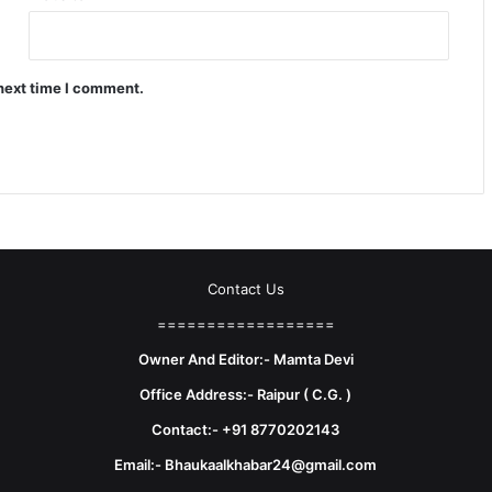
 next time I comment.
Contact Us
==================
Owner And Editor:- Mamta Devi
Office Address:- Raipur ( C.G. )
Contact:- +91 8770202143
Email:- Bhaukaalkhabar24@gmail.com