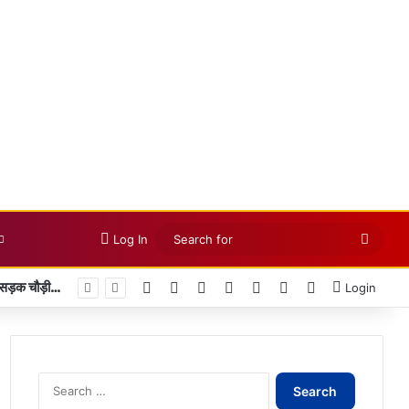
Searc
Log In
for
Facebook
X
LinkedIn
YouTube
Instagram
Telegram
WhatsApp
Login
Search
for: