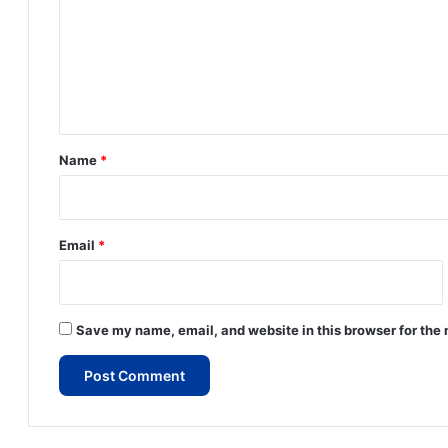
m
m
e
n
t
*
Name
*
Email
*
Save my name, email, and website in this browser for the