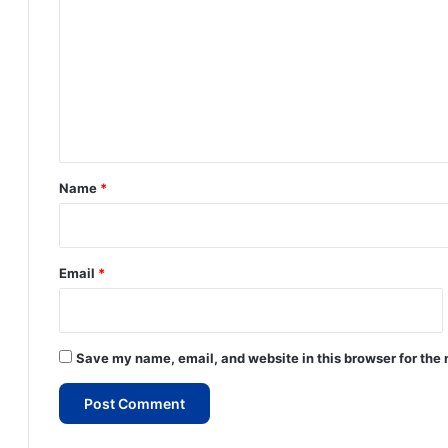
o
m
m
e
n
t
*
Name
*
Email
*
Save my name, email, and website in this browser for the