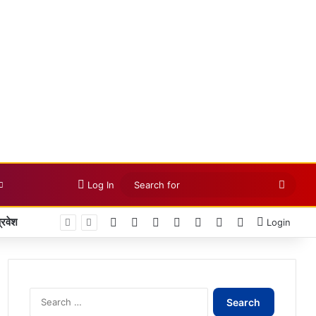
Searc
Log In
for
Facebook
X
LinkedIn
YouTube
Instagram
Telegram
WhatsApp
Login
Search
for: