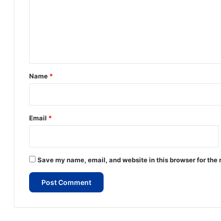
m
e
n
t
*
Name
*
Email
*
Save my name, email, and website in this browser for the