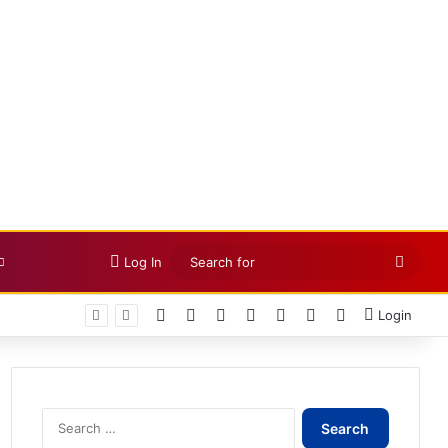
Searc
Log In
for
Facebook
X
LinkedIn
YouTube
Instagram
Telegram
WhatsApp
Login
Search
for: