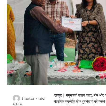
रायपुर।
मधुमक्खी पालन शहद, मोम और परा
Bhaukaal Khabar
वैज्ञानिक तकनीक से मधुमक्खियों को बक्सो
Admin