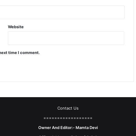
Website
 next time I comment.
Contact Us
==================
Owner And Editor:- Mamta Devi