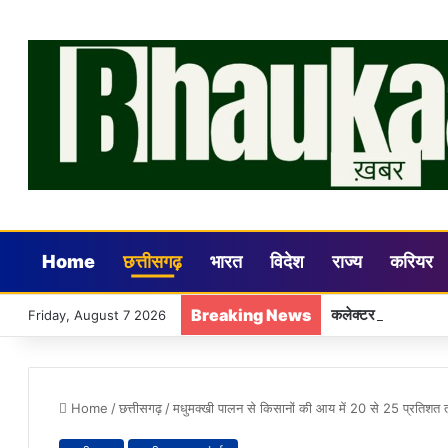
Home
छत्तीसगढ़
भारत
विदेश
राज्य
करियर
Breaking News
कलेक्टर डॉ. गौरव सिं
Friday, August 7 2026
Home
/
छत्तीसगढ़
/
मधुमक्खी पालन से किसानों की आय में 20 से 25 प्रतिशत तक 