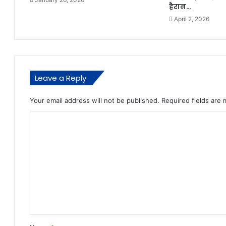
हैरान…
April 2, 2026
Leave a Reply
Your email address will not be published.
Required fields are
C
o
m
m
e
n
t
*