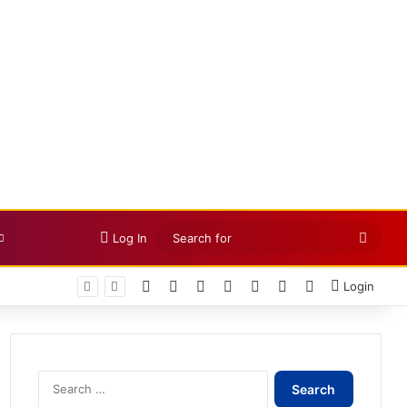
Searc
Log In
for
Facebook
X
LinkedIn
YouTube
Instagram
Telegram
WhatsApp
Login
Search
for: