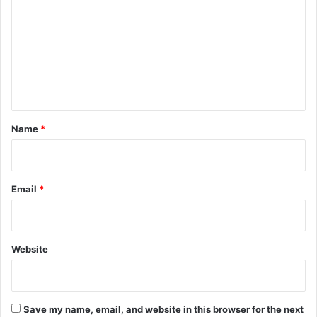
m
m
e
n
t
*
Name
*
Email
*
Website
Save my name, email, and website in this browser for the next