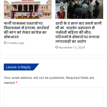
शादी के 11 साल बाद बनने वाली
फर्जी ग्रामसभा प्रस्तावों पर
थी मां : प्राइवेट अस्पताल में
विधानसभा में हंगामा, कार्रवाई
गर्भवती महिला की मौत,
की मांग को लेकर कांग्रेस का
परिजनों ने डॉक्टरों पर लगाया
वॉकआउट
लापरवाही का आरोप
3 weeks ago
November 13, 2024
Leave a Reply
Your email address will not be published.
Required fields are
marked
*
C
o
m