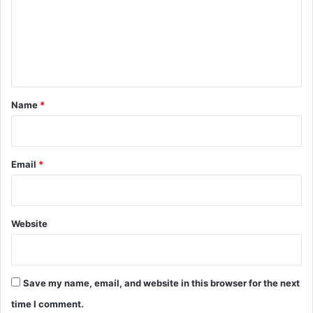
m
e
n
t
*
Name
*
Email
*
Website
Save my name, email, and website in this browser for the next
time I comment.