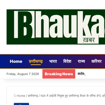
Home
छत्तीसगढ़
भारत
विदेश
राज्य
करियर
Breaking News
कलेक्टर डॉ. गौरव सिं
Friday, August 7 2026
Home
/
छत्तीसगढ़
/
NIA में आईजी नियुक्त हुए छत्तीसगढ़ कैडर के वरिष्ठ IPS अ