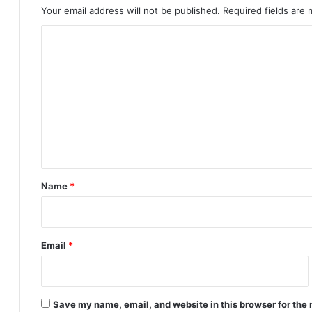
Your email address will not be published.
Required fields are
C
o
m
m
e
n
t
*
Name
*
Email
*
Save my name, email, and website in this browser for the