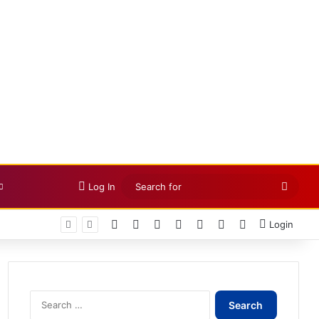
Searc
Log In
for
Facebook
X
LinkedIn
YouTube
Instagram
Telegram
WhatsApp
Login
Search
for: