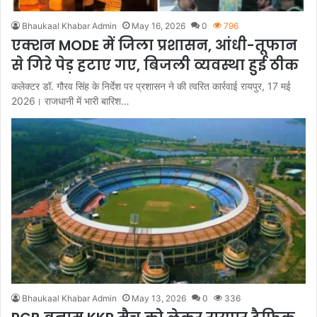
Bhaukaal Khabar Admin
May 16, 2026
0
796
एक्शन MODE में जिला प्रशासन, आंधी-तूफान
से गिरे पेड़ हटाए गए, बिजली व्यवस्था हुई ठीक
कलेक्टर डॉ. गौरव सिंह के निर्देश पर प्रशासन ने की त्वरित कार्रवाई रायपुर, 17 मई
2026। राजधानी में भारी बारिश…
Bhaukaal Khabar Admin
May 13, 2026
0
336