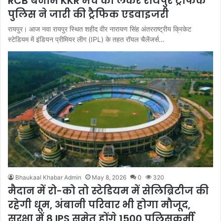
RCB बनाम KKR मैच को लेकर रायपुर ट्रैफिक
पुलिस ने जारी की ट्रैफिक एडवाइजरी
रायपुर। आज नवा रायपुर स्थित शहीद वीर नारायण सिंह अंतरराष्ट्रीय क्रिकेट
स्टेडियम में इंडियन प्रीमियर लीग (IPL) के तहत रॉयल चैलेंजर्स…
Bhaukaal Khabar Admin
May 8, 2026
0
320
मैदान में रो-को तो स्टेडियम में सेलिब्रिटीज की
रहेगी धूम, अंबानी परिवार भी होगा मौजूद,
सुरक्षा में 8 IPS समेत होंगे 1500 पुलिसकर्मी