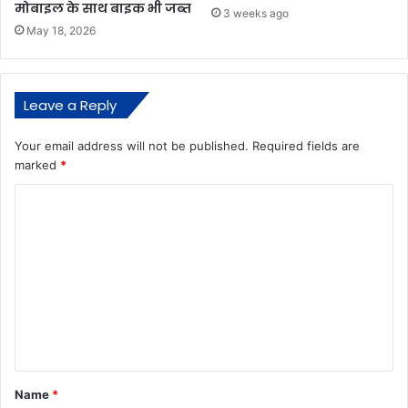
मोबाइल के साथ बाइक भी जब्त
3 weeks ago
May 18, 2026
Leave a Reply
Your email address will not be published.
Required fields are
marked
*
C
o
m
m
e
n
t
*
Name
*