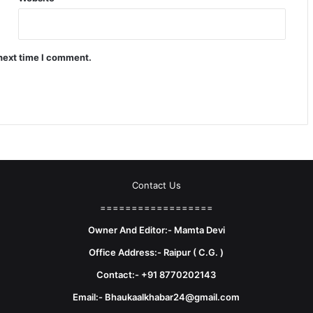
 next time I comment.
Contact Us
==================
Owner And Editor:- Mamta Devi
Office Address:- Raipur ( C.G. )
Contact:- +91 8770202143
Email:- Bhaukaalkhabar24@gmail.com