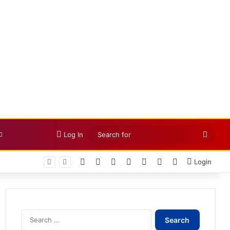
Searc
Log In
for
Facebook
X
LinkedIn
YouTube
Instagram
Telegram
WhatsApp
Login
Search
for: