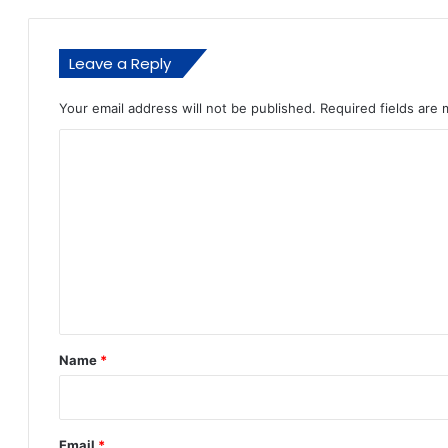
Leave a Reply
Your email address will not be published.
Required fields are
C
o
m
m
e
n
t
*
Name
*
Email
*