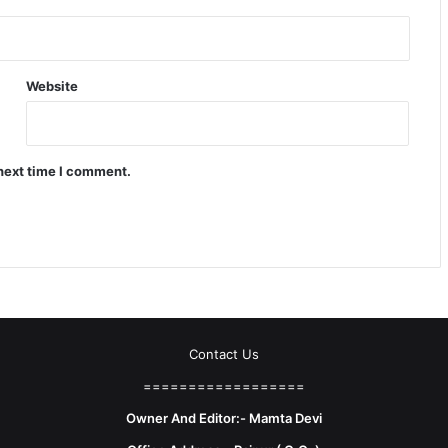
Website
 next time I comment.
Contact Us
==================
Owner And Editor:- Mamta Devi