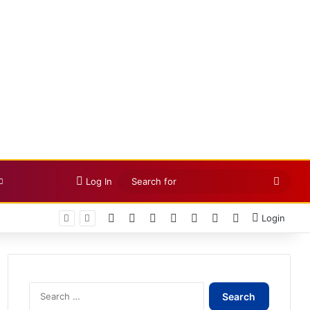
Searc
Log In
for
Facebook
X
LinkedIn
YouTube
Instagram
Telegram
WhatsApp
Login
Search
for: