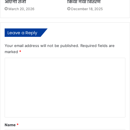
आएगी तेजी
किया गया वितरण
March 20, 2026
December 18, 2025
Leave a Reply
Your email address will not be published.
Required fields are
marked
*
C
o
m
m
e
n
t
*
Name
*