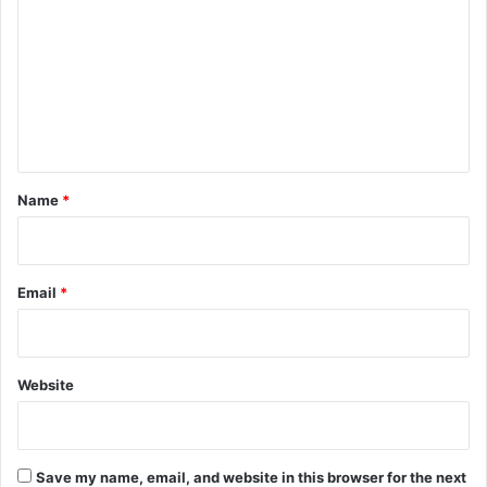
m
m
e
n
t
*
Name
*
Email
*
Website
Save my name, email, and website in this browser for the next