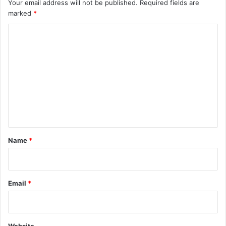
Your email address will not be published.
Required fields are
marked
*
C
o
m
m
e
n
t
*
Name
*
Email
*