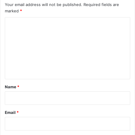
Your email address will not be published.
Required fields are
marked
*
C
o
m
m
e
n
t
*
Name
*
Email
*