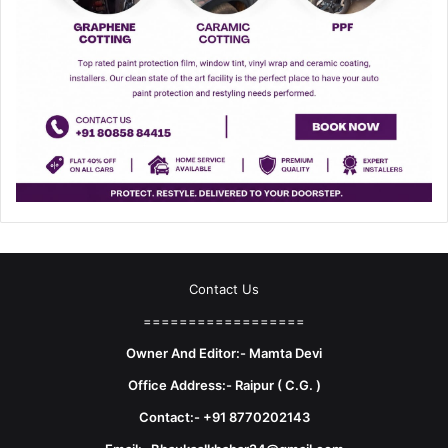
Contact Us
==================
Owner And Editor:- Mamta Devi
Office Address:- Raipur ( C.G. )
Contact:- +91 8770202143