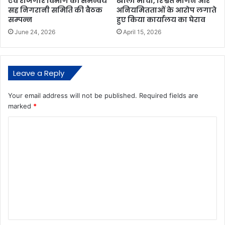
एवं रोजगार विभाग की समन्वय
खोला मोर्चा, रिश्वत मांगने और
सह निगरानी समिति की बैठक
अनियमितताओं के आरोप लगाते
सम्पन्न
हुए किया कार्यालय का घेराव
June 24, 2026
April 15, 2026
Leave a Reply
Your email address will not be published.
Required fields are
marked
*
C
o
m
m
e
n
t