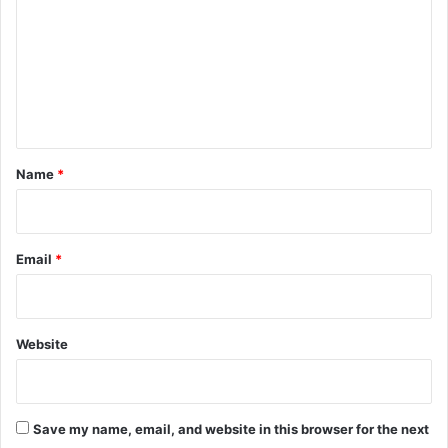
m
m
e
n
t
*
Name
*
Email
*
Website
Save my name, email, and website in this browser for the next