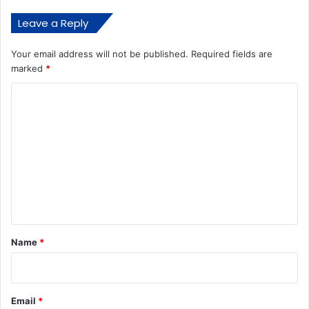
Leave a Reply
Your email address will not be published.
Required fields are
marked
*
C
o
m
m
e
n
t
*
Name
*
Email
*