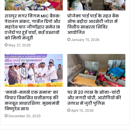
रायपुर नगर निगम MIC बैठक:
प्रोजेक्ट पाई पाई के तहत बैंक
पेयजल संकट, गार्बेज डिपो और
ऑफ बड़ौदा आरसेटी जोरा में
महादेव घाट जीर्णोद्धार समेत 18
वित्तीय साक्षरता शिविर
एजेंडों पर हुई चर्चा, कई प्रस्तावों
आयोजित
को मिली मंजूरी
January 15, 2026
May 27, 2026
‘मनखे-मनखे एक समान’ का
घर से 20 लाख के सोना-चांदी
विचार विकसित छत्तीसगढ़ की
और नगदी चोरी, आरोपियों की
मजबूत आधारशिला: मुख्यमंत्री
तलाश में जुटी पुलिस
विष्णुदेव साय
April 10, 2026
December 20, 2025