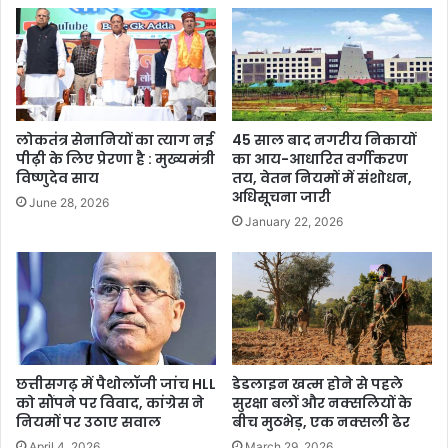
लोकतंत्र सेनानियों का त्याग नई
45 साल बाद नगरीय निकायों
पीढ़ी के लिए प्रेरणा है : मुख्यमंत्री
का आय-आधारित वर्गीकरण
विष्णुदेव साय
तय, वेतन नियमों में संशोधन,
अधिसूचना जारी
June 28, 2026
January 22, 2026
छत्तीसगढ़ में पैथोलॉजी जांच HLL
डेडलाइन खत्म होने से पहले
को सौंपने पर विवाद, कांग्रेस ने
सुरक्षा बलों और नक्सलियों के
नियमों पर उठाए सवाल
बीच मुठभेड़, एक नक्सली ढेर
April 4, 2026
March 29, 2026