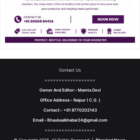
Contact Us
==================
Owner And Editor:- Mamta Devi
Office Address:- Raipur ( C.G. )
Contact:- +91 8770202143
Email:- Bhaukaalkhabar24@gmail.com
==================
© Copyright 2026, All Rights Reserved |
Bhaukaal News.