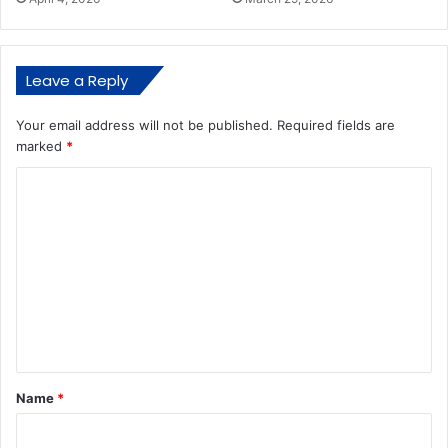
Leave a Reply
Your email address will not be published.
Required fields are
marked
*
C
o
m
m
e
n
t
*
Name
*