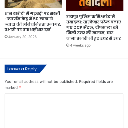
धान खरीदी में गड़बड़ी पर सख्ती
रायपुर पुलिस कमिश्नरेट में
: उपार्जन केंद्र में 50 लाख से
तबादला: तारकेश्वर पटेल बनाए
ज्यादा की अनियमितता उजागर,
गए DCP सेंट्रल, दीपमाला को
प्रभारी पर एफआईआर दर्ज
मिली उत्तर की कमान, चार
January 20, 2026
थाना प्रभारी भी हुए इधर से उधर
4 weeks ago
Leave a Reply
Your email address will not be published.
Required fields are
marked
*
C
o
m
m