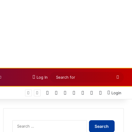
Searc
Log In
for
Facebook
X
LinkedIn
YouTube
Instagram
Telegram
WhatsApp
Login
Search
for: