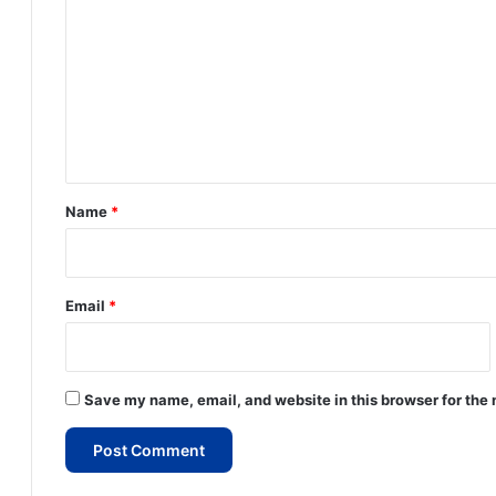
o
m
m
e
n
t
*
Name
*
Email
*
Save my name, email, and website in this browser for the