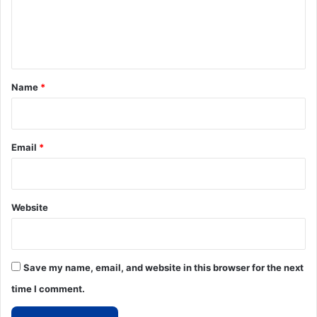
e
n
t
*
Name
*
Email
*
Website
Save my name, email, and website in this browser for the next
time I comment.